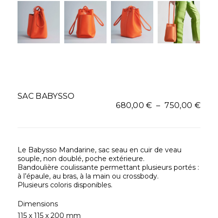
SAC BABYSSO
Pla
680,00
€
–
750,00
€
de
prix 
680
à
Le Babysso Mandarine, sac seau en cuir de veau
750,
souple, non doublé, poche extérieure.
Bandoulière coulissante permettant plusieurs portés :
à l’épaule, au bras, à la main ou crossbody.
Plusieurs coloris disponibles.
Dimensions
115 x 115 x 200 mm