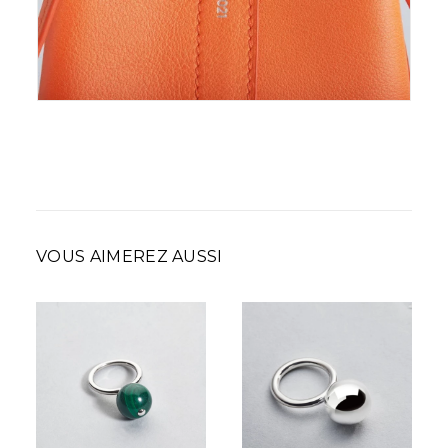
VOUS AIMEREZ AUSSI
350,00
€
210,00
€
–
Plage
350,00
€
de