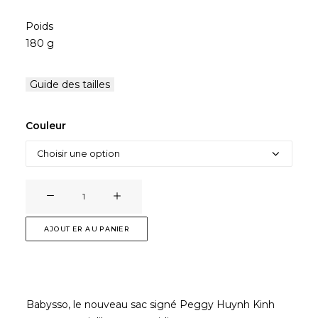
Poids
180 g
Guide des tailles
Couleur
quantité
de
SAC
AJOUTER AU PANIER
BABYSSO
Babysso, le nouveau sac signé Peggy Huynh Kinh